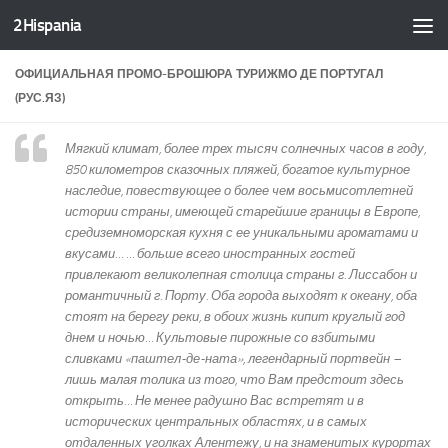
2Hispania
Skip to content
ОФИЦИАЛЬНАЯ ПРОМО-БРОШЮРА ТУРИЖМО ДЕ ПОРТУГАЛ
(РУС.ЯЗ)
Мягкий климат, более трех тысяч солнечных часов в году,
850 километров сказочных пляжей, богатое культурное
наследие, повествующее о более чем восьмисотлетней
истории страны, имеющей старейшие границы в Европе,
средиземноморская кухня с ее уникальными ароматами и
вкусами… … больше всего иностранных гостей
привлекают великолепная столица страны г. Лиссабон и
романтичный г. Порту. Оба города выходят к океану, оба
стоят на берегу реки, в обоих жизнь кипит круглый год
днем и ночью… Культовые пирожные со взбитыми
сливками «паштел-де-ната», легендарный портвейн –
лишь малая толика из того, что Вам предстоит здесь
открыть… Не менее радушно Вас встретят и в
исторических центральных областях, и в самых
отдаленных уголках Алентежу, и на знаменитых курортах