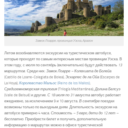
Замок Лоарре, провинция Уэска, Арагон
Летом возобнавляются экскурсии на туристическом автобусе,
которые проходят по самым интересным местам провинции Уэска. В
этом году, с июля по сентябрь (включительно) будут действовать
13
маршрутов
. Среди них:
Замок Лоарре – Колехиата де Болейа
(Castillo de Loarre-Colegiata de Bolea);
Эскарпес де ла Ойа
(Escarpes de
La Hoya);
Королевство Мальос
(Reino de los Mallos)
;
Средиземноморская трилогия
(Trilogía Mediterránea);
Долина Белсуэ
(Valle de Belsué) и другие.
С 18 июля по 31 августа
автобус работает
ежедневно, за исключением 9 и 10 августа.
В сентябре
поездки
возможны только по выходным дням. Длительность экскурсии на
автобусе примерно 4 часа.
Стоимость – 5 евро, дети до 12 лет –
бесплатно
. Приобрести билет и получить дополнительную
информацию о маршрутах можно в офисе туристической