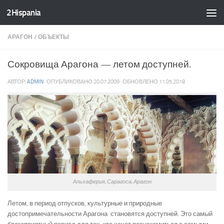
2Hispania
Skip to content
АРАГОН
/
ОБЪЕКТЫ
Сокровища Арагона — летом доступней.
АВТОР:
ADMIN
· ОПУБЛИКОВАНО
20.07.2009
· ОБНОВЛЕНО
11.05.2018
Альхаферия, Сарагоса, Арагон
Летом, в период отпусков, культурные и природные
достопримечательности Арагона становятся доступней. Это самый