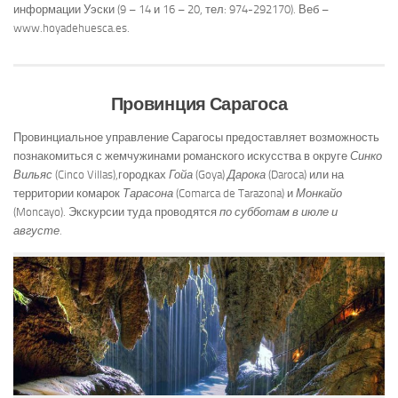
информации Уэски (9 – 14 и 16 – 20, тел: 974-292170). Веб –
www.hoyadehuesca.es.
Провинция Сарагоса
Провинциальное управление Сарагосы предоставляет возможность
познакомиться с жемчужинами романского искусства в округе
Синко
Вильяс
(Cinco Villas),городках
Гойа
(Goya)
Дарока
(Daroca) или на
территории комарок
Тарасона
(Comarca de Tarazona) и
Монкайо
(Moncayo). Экскурсии туда проводятся
по субботам в июле и
августе.