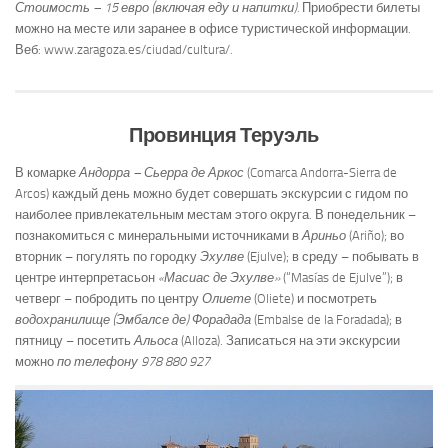
Стоимость – 15 евро (включая еду и напитки).
Приобрести билеты
можно на месте или заранее в офисе туристической информации.
Веб: www.zaragoza.es/ciudad/cultura/.
Провинция Теруэль
В комарке
Андорра – Сьерра де Аркос
(Comarca Andorra-Sierra de
Arcos) каждый день можно будет совершать экскурсии с гидом по
наиболее привлекательным местам этого округа. В понедельник –
познакомиться с минеральными источниками в
Ариньо
(Ariño); во
вторник – погулять по городку
Эхулве
(Ejulve); в среду – побывать в
центре интерпретасьон
«Масиас де Эхулве»
(“Masías de Ejulve”); в
четверг – побродить по центру
Олиете
(Oliete) и посмотреть
водохранилище (Эмбалсе де) Форадада
(Embalse de la Foradada); в
пятницу – посетить
Альоса
(Alloza). Записаться на эти экскурсии
можно
по телефону 978 880 927