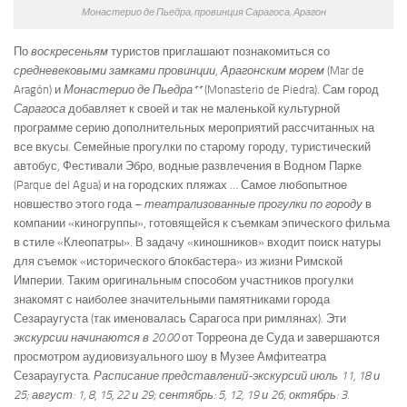
Монастерио де Пьедра, провинция Сарагоса, Арагон
По
воскресеньям
туристов приглашают познакомиться со
средневековыми замками провинции
,
Арагонским морем
(Mar de
Aragón) и
Монастерио де Пьедра**
(Monasterio de Piedra). Сам город
Сарагоса
добавляет к своей и так не маленькой культурной
программе серию дополнительных мероприятий рассчитанных на
все вкусы. Семейные прогулки по старому городу, туристический
автобус, Фестивали Эбро, водные развлечения в Водном Парке
(Parque del Agua) и на городских пляжах … Самое любопытное
новшество этого года –
театрализованные прогулки по городу
в
компании «киногруппы», готовящейся к съемкам эпического фильма
в стиле «Клеопатры». В задачу «киношников» входит поиск натуры
для съемок «исторического блокбастера» из жизни Римской
Империи. Таким оригинальным способом участников прогулки
знакомят с наиболее значительными памятниками города
Сезараугуста (так именовалась Сарагоса при римлянах). Эти
экскурсии начинаются в 20.00
от Торреона де Суда и завершаются
просмотром аудиовизуального шоу в Музее Амфитеатра
Сезараугуста.
Расписание представлений-экскурсий июль 11, 18 и
25; август: 1, 8, 15, 22 и 29; сентябрь: 5, 12, 19 и 26; октябрь: 3.