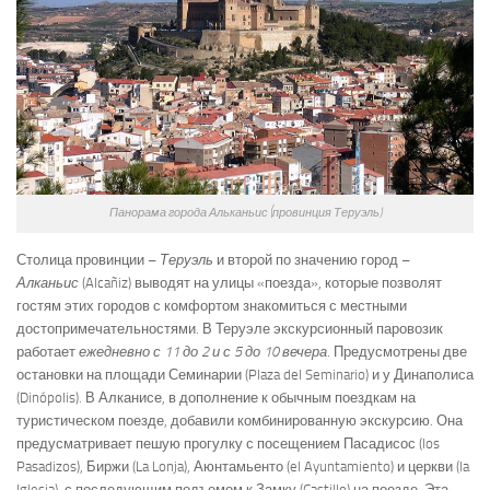
Панорама города Альканьис (провинция Теруэль)
Столица провинции –
Теруэль
и второй по значению город –
Алканьис
(Alcañiz) выводят на улицы «поезда», которые позволят
гостям этих городов с комфортом знакомиться с местными
достопримечательностями. В Теруэле экскурсионный паровозик
работает
ежедневно с 11 до 2 и с 5 до 10 вечера
. Предусмотрены две
остановки на площади Семинарии (Plaza del Seminario) и у Динаполиса
(Dinópolis). В Алканисе, в дополнение к обычным поездкам на
туристическом поезде, добавили комбинированную экскурсию. Она
предусматривает пешую прогулку с посещением Пасадисос (los
Pasadizos), Биржи (La Lonja), Аюнтамьенто (el Ayuntamiento) и церкви (la
Iglesia), с последующим подъемом к Замку (Castillo) на поезде. Эта