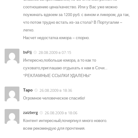
соотношению цена/качество. Или у Вас уже можно
поужинать вдвоем за 1200 руб. с вином и ликером, да так,
что потом трудно встать из-за стола? В Португалии –
легко.
Насчет недостатка юмора – спорно.
bvPJj
28.08.2009 в 07:15
Интересно,побольше юмора, а то как то
суховато,приглашаю отдыхать к нам в Сочи…
“РЕКЛАМНЫЕ ССЫЛКИ УДАЛЕНЫ”
Таро
26.08.2009 в 18:36
Огромное человеческое спасибо!
zaizberg
26.08.2009 в 18:06
Контент интересный,почерпнул много нового.
всем рекомендую для прочтения.