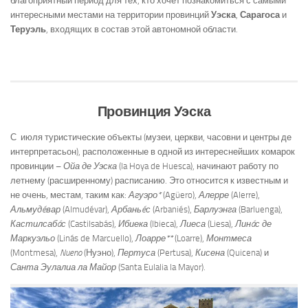
благоприятный период для тех, кто хочет познакомиться с самыми
интересными местами на территории провинций
Уэска
,
Сарагоса
и
Теруэль
, входящих в состав этой автономной области.
Провинция Уэска
С июля туристические объекты (музеи, церкви, часовни и центры де
интерпретасьон), расположенные в одной из интереснейших комарок
провинции –
Ойа де Уэска
(la Hoya de Huesca), начинают работу по
летнему (расширенному) расписанию. Это относится к известным и
не очень, местам, таким как:
Агуэро*
(Agüero),
Алерре
(Alerre),
Альмудéвар
(Almudévar),
Арбаньéс
(Arbaniés),
Барлуэнга
(Barluenga),
Кастилсабáс
(Castilsabás),
Ибиека
(Ibieca),
Лиеса
(Liesa),
Линáс де
Маркуэльо
(Linás de Marcuello),
Лоарре**
(Loarre),
Монтмеса
(Montmesa),
Nueno
(Нуэно),
Пертуса
(Pertusa),
Кисена
(Quicena) и
Санта
Эулалиа ла Майор
(Santa Eulalia la Mayor).