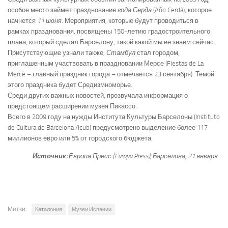
особое место займет празднование
года Серда
(Año Cerdà), которое
начнется
11 июня
. Мероприятия, которые будут проводиться в
рамках празднования, посвящены 150-летию градостроительного
плана, который сделал Барселону, такой какой мы ее знаем сейчас.
Присутствующие узнали также,
Стамбул
стал городом,
приглашенным участвовать в праздновании Мерсе (Fiestas de La
Mercè – главный праздник города – отмечается 23 сентября). Темой
этого праздника будет Средизмноморье.
Среди других важных новостей, прозвучала информация о
предстоящем расширении музея Пикассо.
Всего в 2009 году на нужды Института Культуры Барселоны (Instituto
de Cultura de Barcelona /Icub) предусмотрено выделение более 117
миллионов евро или 5% от городского бюджета.
Источник:
Европа Пресс (Europa Press)
, Барселона, 21 января
.
Метки:
Каталония
Музеи Испании