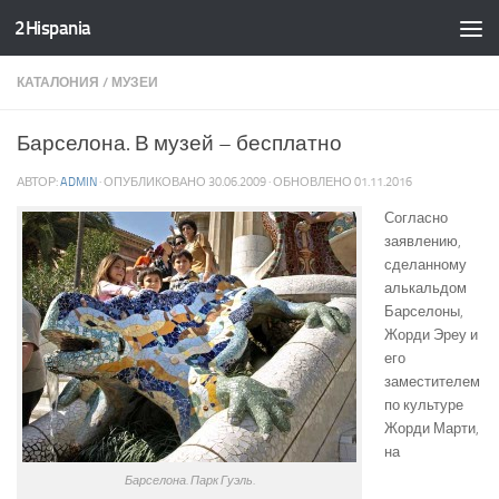
2Hispania
Skip to content
КАТАЛОНИЯ
/
МУЗЕИ
Барселона. В музей – бесплатно
АВТОР:
ADMIN
· ОПУБЛИКОВАНО
30.06.2009
· ОБНОВЛЕНО
01.11.2016
Согласно
заявлению,
сделанному
алькальдом
Барселоны,
Жорди Эреу и
его
заместителем
по культуре
Жорди Марти,
на
Барселона. Парк Гуэль.