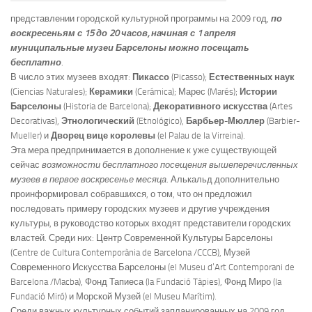
представлении городской культурной программы на 2009 год,
по
воскресеньям с 15 до 20 часов, начиная с 1 апреля
муниципальные музеи Барселоны можно посещать
бесплатно
.
В число этих музеев входят:
Пикассо
(Picasso);
Естественных наук
(Ciencias Naturales);
Керамики
(Cerámica); Марес (Marés);
Истории
Барселоны
(Historia de Barcelona);
Декоративного искусства
(Artes
Decorativas),
Этнологический
(Etnológico),
Барбьер-Мюллер
(Barbier-
Mueller) и
Дворец вице королевы
(el Palau de la Virreina).
Эта мера предпринимается в дополнение к уже существующей
сейчас
возможности бесплатного посещения вышеперечисленных
музеев в первое воскресенье месяца
. Алькальд дополнительно
проинформировал собравшихся, о том, что он предложил
последовать примеру городских музеев и другие учреждения
культуры, в руководство которых входят представители городских
властей. Среди них: Центр Современной Культуры Барселоны
(Centre de Cultura Contemporània de Barcelona /CCCB), Музей
Современного Искусства Барселоны (el Museu d’Art Contemporani de
Barcelona /Macba), Фонд Тапиеса (la Fundació Tàpies), Фонд Миро (la
Fundació Miró) и Морской Музей (el Museu Marítim).
Среди важных культурных событий запланированных на 2009 год,