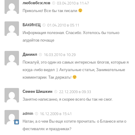
любoвбeзcлoв
03.04.2010 в 11:47
Прикольно! Все бы так писали
БAKИHEЦ
01.04.2010 в 05:11
Информация полезная. Спасибо. Хотелось бы только
апдейтов почаще
Даниил
16.03.2010 в 10:29
Пожалуй, это один из самых интересных блогов, которые я
когда-либо видел :). Актуальные статьи, Занимательные
комментарии. Так держать!
Семен Шишкин
22.12.2009 в 09:33
Занятно написанно, я скорее всего бы так не смог.
admin
16.12.2009 в 15:41
Натан, а о чем Вы еще хотите прочитать: о Бланесе или о
фестивалях и праздниках?