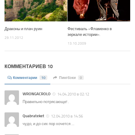
Драконы и плач руин
Фестиваль «Фламенко в
зеркале истории».
29.11.2012
13.10.2009
КОММЕНТАРИЕВ 10
Комментарии
10
Пингбэки
0
WRONGACROLO
14.04.2010 в 02:12
Правильно потрясающе! .
Quabrateket
12.04.2010 в 14:56
чудо, и до сих пор хочется …