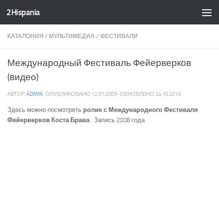
2Hispania
Skip to content
КАТАЛОНИЯ
/
МУЛЬТИМЕДИА
/
ФЕСТИВАЛИ
Международный Фестиваль Фейерверков
(видео)
АВТОР:
ADMIN
· ОПУБЛИКОВАНО
12.07.2009
· ОБНОВЛЕНО
24.10.2010
Здесь можно посмотреть
ролик с Международного Фестиваля
Фейерверков Коста Брава
. Запись 2008 года