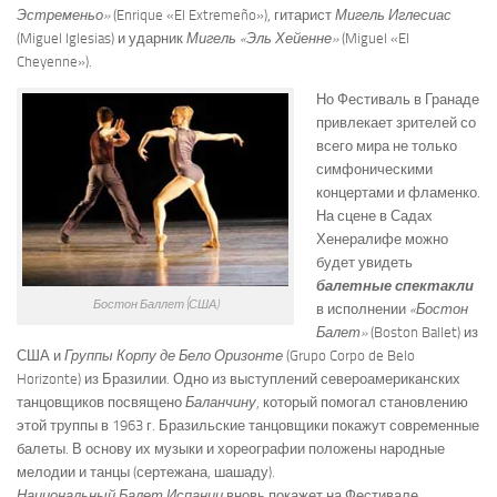
Эстременьо»
(Enrique «El Extremeño»), гитарист
Мигель Иглесиас
(Miguel Iglesias) и ударник
Мигель «Эль Хейенне»
(Miguel «El
Cheyenne»).
Но Фестиваль в Гранаде
привлекает зрителей со
всего мира не только
симфоническими
концертами и фламенко.
На сцене в Садах
Хенералифе можно
будет увидеть
балетные спектакли
Бостон Баллет (США)
в исполнении
«Бостон
Балет»
(Boston Ballet) из
США и
Группы Корпу де Бело Оризонте
(Grupo Corpo de Belo
Horizonte) из Бразилии. Одно из выступлений североамериканских
танцовщиков посвящено
Баланчину
, который помогал становлению
этой труппы в 1963 г. Бразильские танцовщики покажут современные
балеты. В основу их музыки и хореографии положены народные
мелодии и танцы (сертежана, шашаду).
Национальный Балет Испании
вновь покажет на Фестивале