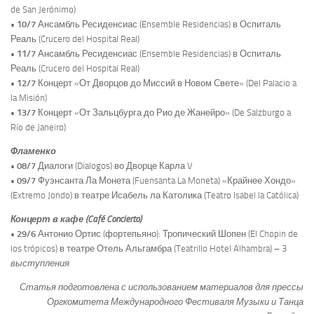
de San Jerónimo)
• 10/7
Ансамбль Ресиденсиас (Ensemble Residencias) в Оспиталь
Реаль (Crucero del Hospital Real)
• 11/7
Ансамбль Ресиденсиас (Ensemble Residencias) в Оспиталь
Реаль (Crucero del Hospital Real)
• 12/7
Концерт «От Дворцов до Миссий в Новом Свете» (Del Palacio a
la Misión)
• 13/7
Концерт «От Зальцбурга до Рио де Жанейро» (De Salzburgo a
Río de Janeiro)
Фламенко
• 08/7
Диалоги (Dialogos) во Дворце Карла V
• 09/7
Фуэнсанта Ла Монета (Fuensanta La Moneta) «Крайнее Хондо»
(Extremo Jondo) в театре Исабель ла Католика (Teatro Isabel la Católica)
Концерт в кафе (Café Concierto)
• 29/6
Антонио Ортис (фортепьяно): Тропический Шопен (El Chopin de
los trópicos) в театре Отель Альгамбра (Teatrillo Hotel Alhambra) – 3
выступления
Статья подготовлена с использованием материалов для прессы
Оргкомитета Международного Фестиваля Музыки и Танца