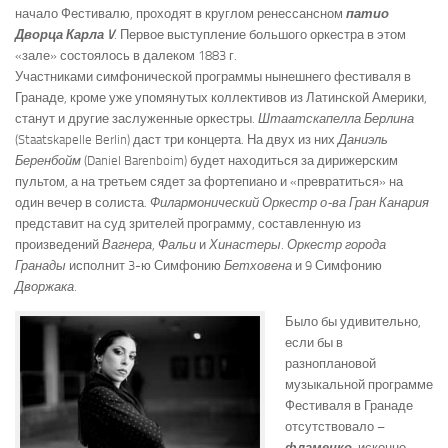
начало Фестивалю, проходят в круглом ренессансном
патио
Дворца Карла V
. Первое выступление большого оркестра в этом
«зале» состоялось в далеком 1883 г.
Участниками симфонической программы нынешнего фестиваля в
Гранаде, кроме уже упомянутых коллективов из Латинской Америки,
станут и другие заслуженные оркестры.
Штаатскапелла Берлина
(Staatskapelle Berlin) даст три концерта. На двух из них
Даниэль
Беренбойм
(Daniel Barenboim) будет находиться за дирижерским
пультом, а на третьем сядет за фортепиано и «превратиться» на
один вечер в солиста.
Филармонический Оркестр о-ва Гран Канария
представит на суд зрителей программу, составленную из
произведений
Вагнера
,
Фальи
и
Хинастеры
.
Оркестр города
Гранады
исполнит 3-ю Симфонию
Бетховена
и 9 Симфонию
Дворжака
.
Было бы удивительно,
если бы в
разноплановой
музыкальной программе
Фестиваля в Гранаде
отсутствовало –
фламенко
, исконно