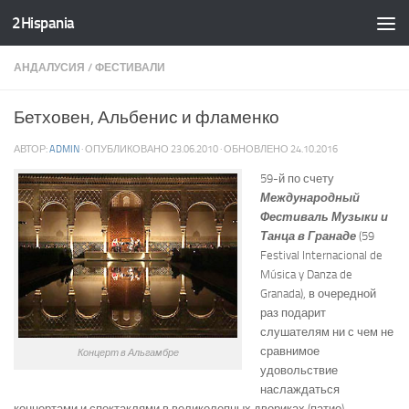
2Hispania
Skip to content
АНДАЛУСИЯ
/
ФЕСТИВАЛИ
Бетховен, Альбенис и фламенко
АВТОР:
ADMIN
· ОПУБЛИКОВАНО
23.06.2010
· ОБНОВЛЕНО
24.10.2016
59-й по счету
Международный
Фестиваль Музыки и
Танца в Гранаде
(59
Festival Internacional de
Música y Danza de
Granada), в очередной
раз подарит
слушателям ни с чем не
сравнимое
Концерт в Альгамбре
удовольствие
наслаждаться
концертами и спектаклями в великолепных двориках (патио)