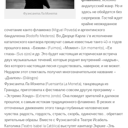
андалусский жанр. Но и
здесь не обойдется без
Фуэнсанта Ла Монета
сюрпризов. Гостей ждет
крайне неожиданное
сочетание канто фламенко (Miguel Poveda) и аргентинского
бандалеона (Rodolfo Mederos). Во
Дворце Карла V
в исполнении
каталонского кантаора прозвучат самые известные танго 40-х годов
прошлого века: «Бежим» (Fuimos), «Момент» (Un momento), «Ее
глаза» (Sus ojos) и др. Это будет настоящая историческая встреча
двух музыкальных течений, которые роднит внутренний «надрыв»,
без которого настоящая песня существовать, наверное, и не может.
Недаром этот спектакль получил многозначительное название –
«Диалоги»
(Diálogos)
Фуэнсанта Ла Монета
(Fuensanta La Moneta), танцовщица из
Гранады, приготовила к фестивалю совсем другую программу –
«Эстремо Хондо» (Extremo Jondo). Она поведет зрителей в далекое
прошлое, к самым истокам традиционного фламенко. В резких и
отточенных движениях этого танца глубинные человеческие
чувства: радость, гордость, страсть, скорбь, одиночество… обретают
зрительные образы. Вместе с Фуэнсантой в Театре Исабель
Католика (Teatro Isabel la Católica) выступят
кантаор Энрике «Эль