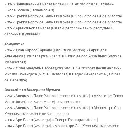
• 30/6
Национальный Балет Испании (Ballet Nacional de España) –
Школа болера (Escuela bolera).
• 02/7
Группа Корпу де Белу Оризонте (Grupo Corpo de Belo Horizonte)
• 04/7
Группа Корпу де Белу Оризонте (Grupo Corpo de Belo Horizonte)
• 07/7
Аргентинский Балет (Ballet Argentino) – танго: распутный,
салонный и уличный.
Концерты
• 05/7
Хуан Карлос Гарвайо (Juan Carlos Garvayo): Иберии для
Альбениса (Una iberia para Albéniz) в Патио де лос Аррайянес (Patio de
los Arrayanes)
• 14/7
Жоан Мануэль Серрат (Joan Manuel Serrat) поет песни на стихи
Мигиля Эрнандеса (Miguel Hernández) в Садах Хенералифе (Jardines
del Generalife)
Ансамбли и Камерная Музыка
• 26/6
Ансамбль Плюс Ультра (Ensemble Plus Ultra) в Аббатстве Сакро
Монте (Abadía del Sacro Monte), начало в 20.00
• 27/6
Ансамбль Плюс Ультра (Ensemble Plus Ultra) в Монастыре Сан
Херонимо (Monasterio de San Jerónimo)
• 03/7
Арс Лонга (Ars Longa) в Соборе Гранады (Catedral)
• 04/7
Арс Лонга (Ars Longa) в Монастыре Сан Херонимо (Monasterio