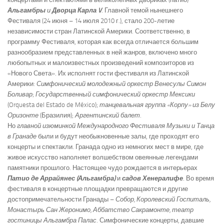
Альгамбры
и
Дворца Карла V
. Главной темой нынешнего
Фестиваля (24 июня – 14 июля 2010 г.), стало 200-летие
независимости стран Латинской Америки. Соответственно, в
программу Фестиваля, которая как всегда отличается большим
разнообразием представленных в ней жанров, включено много
любопытных и малоизвестных произведений композиторов из
«Нового Света». Их исполнят гости фестиваля из Латинской
Америки:
Симфонический молодежный оркестр Венесулы Симон
Боливар
;
Государственный симфонический оркестр Мексики
(Orquesta del Estado de México);
танцевальная группа «Корпу» из Белу
Оризонте
(Бразилия);
Аргентинский балет
.
Но
главной изюминкой Международного Фестиваля Музыки и Танца
в Гранаде
были и будут необыкновенные залы, где проходят его
концерты и спектакли. Гранада одно из немногих мест в мире, где
живое искусство наполняет волшебством овеянные легендами
памятники прошлого. Настоящее чудо рождается в интерьерах
Патио де Аррайянес (Альгамбра)
и
садов Хенералифе
. Во время
фестиваля в концертные площадки превращаются и другие
достопримечательности Гранады –
Собор, Королевский Госпиталь,
Монастырь Сан Жеронимо, Аббатство Сакрамонте, театр
гостиницы Альгамбра Палас
. Симфонические концерты, давшие