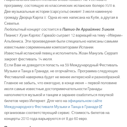
программу, состоящую из классических испанских болеро XVIII в.
Две музыкальные истории (сарсуэлы) оживят 3 июля каменную
громаду Дворца Карла V. Одна из них написана на Кубе, а другая в
Севилье.
Любопытный концерт состоится в
Патио де Аррайянес 5 июля
.
Пианист
Хуан Карлос Гарвайо
сыграет 12 вариаций на тему «Иберии»
Альбениса. Эти произведения были специально написаны самыми
известными современными композиторами Испании.
Известный испанский певец и исполнитель Ж
оан Мануэль Серрат
закроет фестиваль 14 июля.
Если Вам не доведется попасть на 59 Международный Фестиваль
Музыки и Танца в Гранаде, не огорчайтесь. Программа следующих
Фестивалей наверняка будет не менее интересной и разнообразной.
Главное не забыть, что ежегодно, в конце июня – первой половине
июля самые известные достопримечательности Гранады
наполняются музыкой и танцем и заранее озаботиться покупкой
билетов через Интернет. Для чего на
официальном сайте
Международного Фестиваля Музыки и Танца в Гранаде
организован соответствующий сервис. Стоимость билетов на
концерты 2010 года варьируются от 8 до 60 евро.