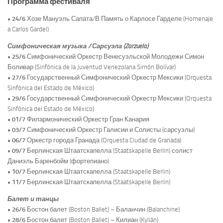
Программа фестиваля
•
24/6
Хозе Мануэль Сапата/В Память о Карлосе Гарделе (Homenaje
a Carlos Gardel)
Симфоническая музыка / Сарсуэла (Zarzuela)
•
25/6
Симфонический Оркестр Венесуэльской Молодежи Симон
Боливар (Sinfónica de la Juventud Venezolana Simón Bolívar)
•
27/6
Государственный Симфонический Оркестр Мексики (Orquesta
Sinfónica del Estado de México)
•
29/6
Государственный Симфонический Оркестр Мексики (Orquesta
Sinfónica del Estado de México)
•
01/7
Филармонический Оркестр Гран Канария
•
03/7
Симфонический Оркестр Галисии и Солисты (сарсуэлы)
•
06/7
Оркестр города Гранада (Orquesta Ciudad de Granada)
•
09/7
Берлинская Штаатскапелла (Staatskapelle Berlin) солист
Даниэль Баренбойм (фортепиано)
•
10/7
Берлинская Штаатскапелла (Staatskapelle Berlin)
•
11/7
Берлинская Штаатскапелла (Staatskapelle Berlin)
Балет и танцы
• 26/6
Бостон балет (Boston Ballet) – Баланчин (Balanchine)
• 28/6
Бостон балет (Boston Ballet) – Килиан (Kylián)